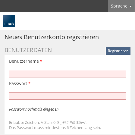
Sprache
Neues Benutzerkonto registrieren
BENUTZERDATEN
Benutzername
*
Passwort
*
Passwort nochmals eingeben
Erlaubte Zeichen: A-Z a-z 0-9 _.+?#-*@!$%~/:;
Das Passwort muss mindestens 6 Zeichen lang sein.