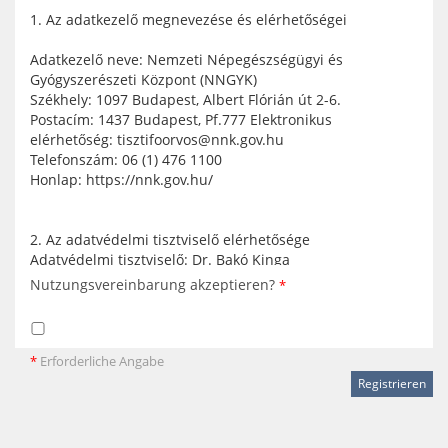
1. Az adatkezelő megnevezése és elérhetőségei
Adatkezelő neve: Nemzeti Népegészségügyi és
Gyógyszerészeti Központ (NNGYK)
Székhely: 1097 Budapest, Albert Flórián út 2-6.
Postacím: 1437 Budapest, Pf.777 Elektronikus
elérhetőség: tisztifoorvos@nnk.gov.hu
Telefonszám: 06 (1) 476 1100
Honlap: https://nnk.gov.hu/
2. Az adatvédelmi tisztviselő elérhetősége
Adatvédelmi tisztviselő: Dr. Bakó Kinga
1097 Budapest, Albert Flórián út 2-6.
Nutzungsvereinbarung akzeptieren?
*
Telefon: + 36 1 476 1100
E-mail: adatvedelem@nnk.gov.hu
3. Az adatkezelés célja és a kezelt adatok köre és
jogalapja
*
Erforderliche Angabe
Az adatkezelés célja a Nemzeti Népegészségügyi és
Gyógyszerészeti Központ által a közétkeztetésre
vonatkozó táplálkozás-egészségügyi előírásokról szóló
37/2014. (IV. 30.) EMMI rendelet (a továbbiakban: EMMI