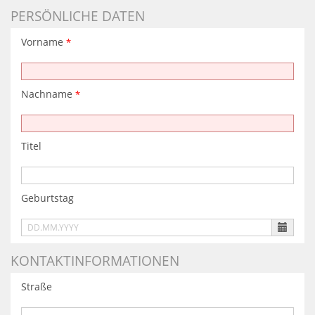
PERSÖNLICHE DATEN
Vorname
*
Nachname
*
Titel
Geburtstag
Es
ist
folgendes
KONTAKTINFORMATIONEN
Eingabeformat
gefordert:
Straße
DD.MM.YYYY